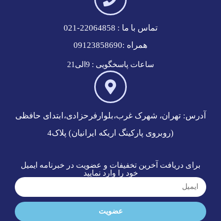
تماس با ما : 22064858-021
همراه :09123858690
ساعات پاسخگویی : 9الی21
آدرس: تهران، شهرک غرب،بلوارفرحزادی،ابتدای حافظی
(روبروی پارکینگ اریکه ایرانیان) پلاک4
برای دریافت آخرین تخفیفات و عضویت در خبرنامه ایمیل
خود را وارد نمایید
عضویت