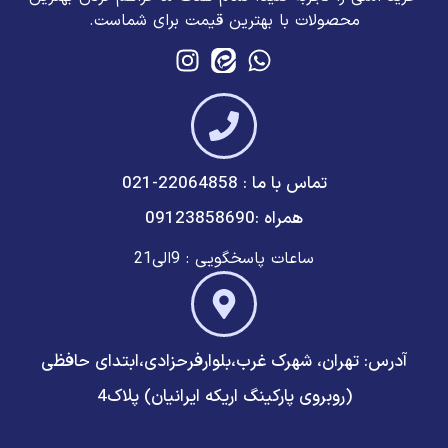
محصولات با بهترین قیمت برای شماست.
تماس با ما : 22064858-021
همراه :09123858690
ساعات پاسخگویی : 9الی21
آدرس: تهران، شهرک غرب،بلوارفرحزادی،ابتدای حافظی
(روبروی پارکینگ اریکه ایرانیان) پلاک4