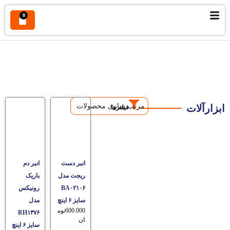
0
فروشگاه
مرتب سازی محصولات
ابزارآلات
فیلترها
انبر دست
انبر دم
ریجت مدل
باریک
BA۰۲۱۰۶
رونیکس
سایز ۶ اینچ
مدل
600.000
توم
RH۱۳۷۶
ان
سایز ۶ اینچ