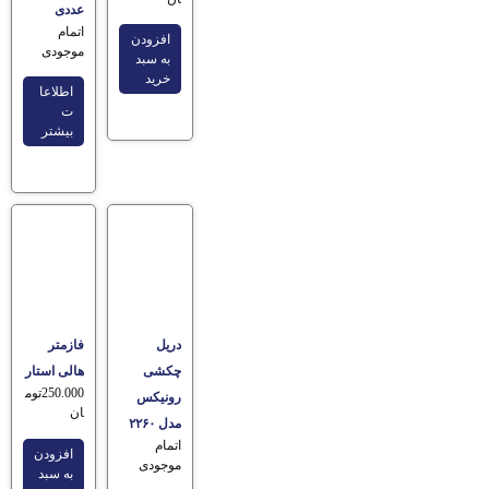
عددی
اتمام
افزودن
موجودی
به سبد
خرید
اطلاعا
ت
بیشتر
دریل
فازمتر
چکشی
هالی استار
250.000
توم
رونیکس
ان
مدل ۲۲۶۰
اتمام
افزودن
موجودی
به سبد