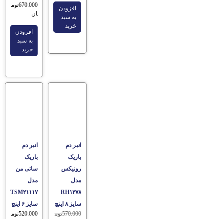
670.000
توم
افزودن
ان
به سبد
خرید
افزودن
به سبد
خرید
انبر دم
انبر دم
باریک
باریک
رونیکس
ساتی من
مدل
مدل
TSM۲۱۱۱۷
RH۱۳۷۸
سایز ۸ اینچ
سایز ۶ اینچ
570.000
توم
520.000
توم