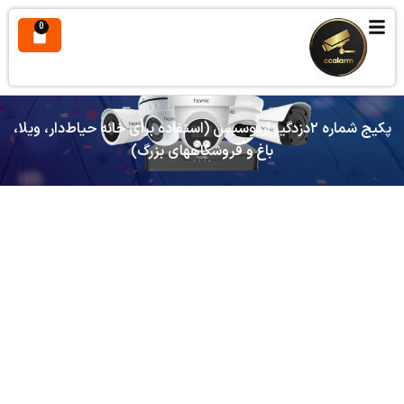
0
پکیج شماره ۲دزدگیر آریوسیس (استفاده برای خانه حیاط‌دار، ویلا،
باغ و فروشگاههای بزرگ)