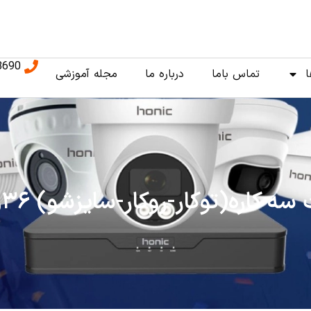
8690
ا
تماس باما
درباره ما
مجله آموزشی
وکار-روکار-سایزشو) ۳۶وات تکتاب مدل زاگرس