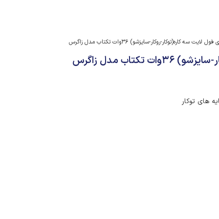
لایت سه کاره(توکار-روکار-سایزشو) ۳۶وات تکتاب مدل زاگرس
تکتاب مدل زاگرس
یه های توکار