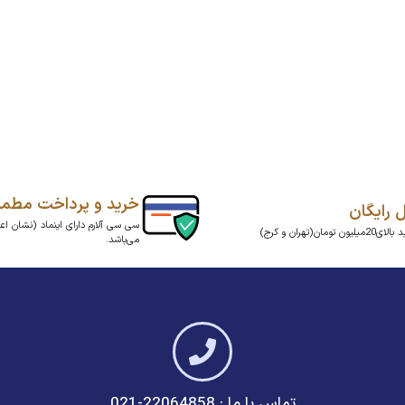
خرید و پرداخت مطم
ل رایگان
سی سی آلارم دارای اینماد (نشان اعت
ن تومان(تهران و کرج)
می‌باشد.
تماس با ما : 22064858-021