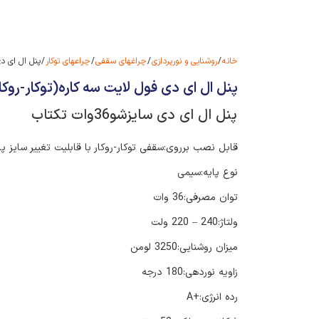
خانه
/
روشنایی و نورپردازی
/
چراغهای سقفی
/
چراعهای توکار
/ پنل ال ای دی فول 
پنل ال ای دی فول لایت سه کاره(توکار-روکار-سایزشو) ۳۶وات 
پنل ال ای دی سایزشو36وات تکتاب
قابل نصب برروی:سقفی توکار-روکار با قابلیت تغییر سایز پا
نوع پایه:سیمی
توان مصرفی:36 وات
ولتاژ:240 – 220 ولت
میزان روشنایی:3250 لومن
زاویه نوردهی:180 درجه
رده انرژی:+A