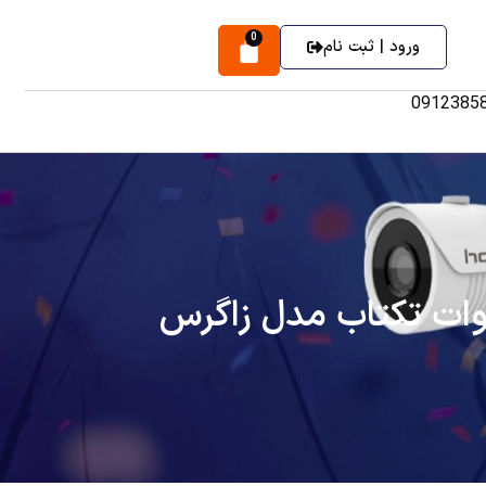
0
ورود | ثبت نام
0912385