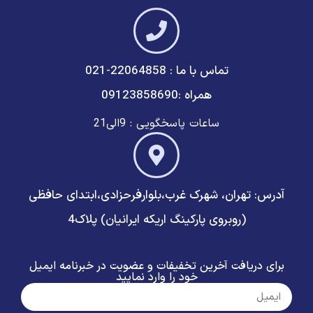
تماس با ما : 22064858-021
همراه :09123858690
ساعات پاسخگویی : 9الی21
آدرس: تهران، شهرک غرب،بلوارفرحزادی،ابتدای حافظی
(روبروی پارکینگ اریکه ایرانیان) پلاک4
برای دریافت آخرین تخفیفات و عضویت در خبرنامه ایمیل
خود را وارد نمایید