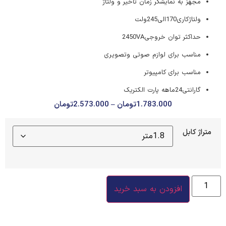
مجهز به نمایشگر زمان تاخیر و ولتاژ
ولتاژکاری170الی245ولت
حداکثر توان خروجی2450VA
مناسب برای لوازم صوتی وتصویری
مناسب برای کامپیوتر
گارانتی24ماهه پارت الکتریک
1.783.000
تومان
–
2.573.000
تومان
متراژ کابل
افزودن به سبد خرید