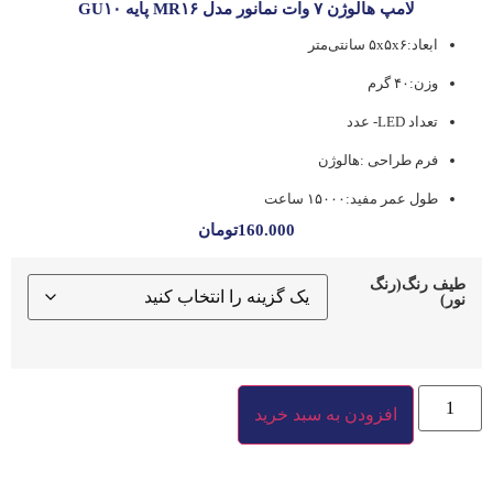
لامپ هالوژن ۷ وات نمانور مدل MR۱۶ پایه GU۱۰
ابعاد:۵x۵x۶ سانتی‌متر
وزن:۴۰ گرم
تعداد LED- عدد
فرم طراحی :هالوژن
طول عمر مفید:۱۵۰۰۰ ساعت
160.000
تومان
طیف رنگ(رنگ
نور)
افزودن به سبد خرید