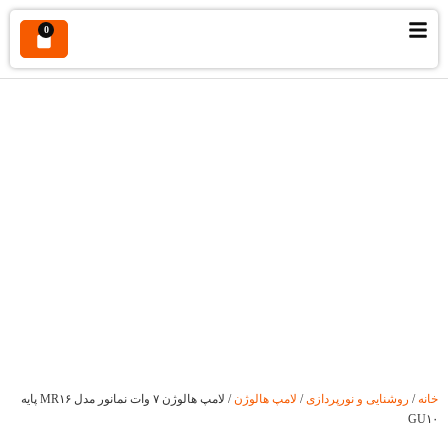
0
لامپ هالوژن ۷ وات نمانور مدل MR۱۶ پایه GU۱۰
خانه
/
روشنایی و نورپردازی
/
لامپ هالوژن
/ لامپ هالوژن ۷ وات نمانور مدل MR۱۶ پایه
GU۱۰