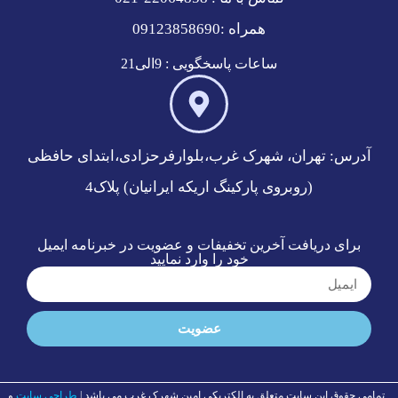
همراه :09123858690
ساعات پاسخگویی : 9الی21
آدرس: تهران، شهرک غرب،بلوارفرحزادی،ابتدای حافظی
(روبروی پارکینگ اریکه ایرانیان) پلاک4
برای دریافت آخرین تخفیفات و عضویت در خبرنامه ایمیل
خود را وارد نمایید
عضویت
تمامی حقوق این سایت متعلق به الکتریکی امین شهرک غرب می باشد |
طراحی
سایت
و