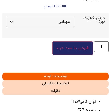
159.000
تومان
طیف رنگ(رنگ
نور)
افزودن به سبد خرید
توضیحات کوتاه
توضیحات تکمیلی
نظرات
توان نامی12w
سرپیچ E27