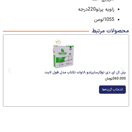
زاویه پرتو220درجه
1055لومن
محصولات مرتبط
پنل ال ای دی توکارسایزشو ۱۸وات تکتاب مدل فول لایت
360.000
تومان
انتخاب گزینه‌ها