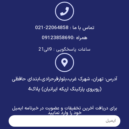
تماس با ما : 22064858-021
همراه :09123858690
ساعات پاسخگویی : 9الی21
آدرس: تهران، شهرک غرب،بلوارفرحزادی،ابتدای حافظی
(روبروی پارکینگ اریکه ایرانیان) پلاک4
برای دریافت آخرین تخفیفات و عضویت در خبرنامه ایمیل
خود را وارد نمایید