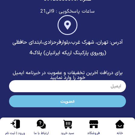
ساعات پاسخگویی : 9الی21
آدرس: تهران، شهرک غرب،بلوارفرحزادی،ابتدای حافظی
(روبروی پارکینگ اریکه ایرانیان) پلاک4
برای دریافت آخرین تخفیفات و عضویت در خبرنامه ایمیل
خود را وارد نمایید
عضویت
تمامی حقوق این سایت متعلق به الکتریکی امین شهرک غرب می باشد |
طراحی
سایت
و
پشتیبانی :
وبیفا
خانه
فروشگاه
سبد خرید
ارتباط با ما
ورود | ثبت نام