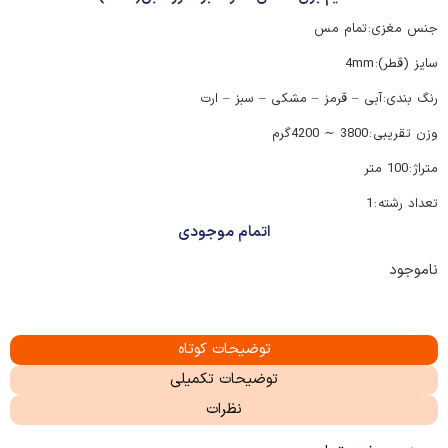
جنس مغزی:
تمام مس
سایز (قطر):
4mm
رنگ بندی:
آبی – قرمز – مشکی – سبز – ارت
وزن تقریبی :
3800 ∽ 4200گرم
متراژ :
100 متر
تعداد رشته :
1
اتمام موجودی
ناموجود
توضیحات کوتاه
توضیحات تکمیلی
نظرات