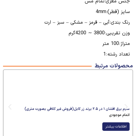
جنس مغزی:
تمام مس
سایز (قطر):
4mm
رنگ بندی:
آبی – قرمز – مشکی – سبز – ارت
وزن تقریبی :
3800 ∽ 4200گرم
متراژ :
100 متر
تعداد رشته :
1
محصولات مرتبط
سیم برق افشان ۱ در ۲.۵ برند زر کابل(فروش غیر کلافی بصورت متری)
اتمام موجودی
اطلاعات بیشتر