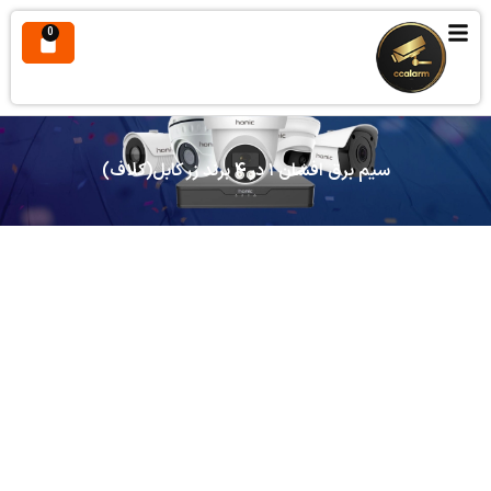
0
سیم برق افشان ۱ در ۴ برند زر کابل(کلاف)