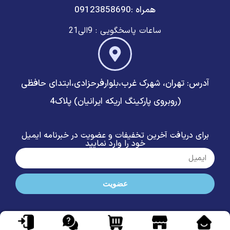
همراه :09123858690
ساعات پاسخگویی : 9الی21
آدرس: تهران، شهرک غرب،بلوارفرحزادی،ابتدای حافظی
(روبروی پارکینگ اریکه ایرانیان) پلاک4
برای دریافت آخرین تخفیفات و عضویت در خبرنامه ایمیل
خود را وارد نمایید
عضویت
تمامی حقوق این سایت متعلق به الکتریکی امین شهرک غرب می باشد |
طراحی
سایت
و