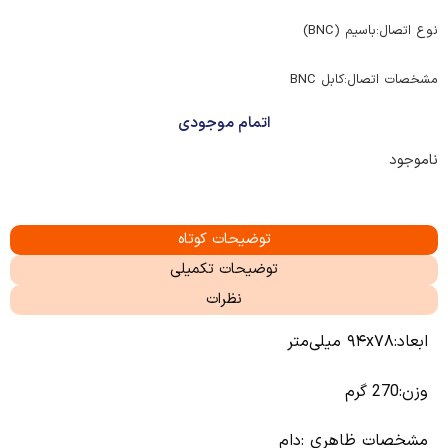
نوع اتصال:باسیم (BNC)
مشخصات اتصال:کابل BNC
اتمام موجودی
ناموجود
توضیحات کوتاه
توضیحات تکمیلی
نظرات
ابعاد:۹۴x۷۸ میلی‌متر
وزن:270 گرم
مشخصات ظاهری :دام