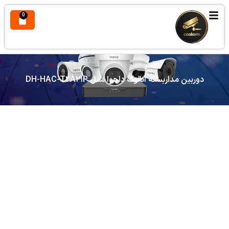
0
دوربین مداربسته آنالوگ داهوا مدل DH-HAC-T۲A۲۱P