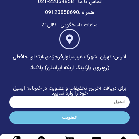
تماس با ما : 22064858-021
همراه :09123858690
ساعات پاسخگویی : 9الی21
آدرس: تهران، شهرک غرب،بلوارفرحزادی،ابتدای حافظی
(روبروی پارکینگ اریکه ایرانیان) پلاک4
برای دریافت آخرین تخفیفات و عضویت در خبرنامه ایمیل
خود را وارد نمایید
عضویت