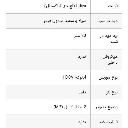
فرمت
hdcvi (اچ دی کواکسیال)
دید در شب
سیاه و سفید مادون قرمز
برد دید در
20 متر
شب
میکروفن
ندارد
داخلی
نوع دوربین
آنالوگ-HDCVI
نوع لنز
ثابت
وضوح تصویر
2 مگاپیکسل (MP)
قابلیت ضد
ندارد