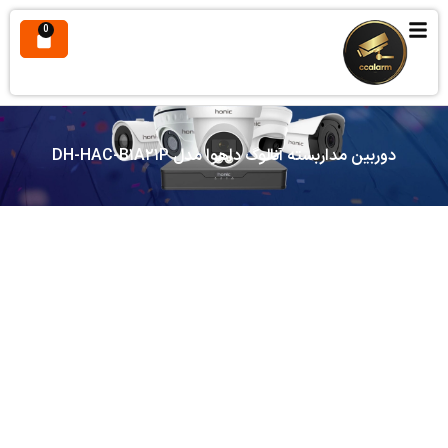
0
دوربین مداربسته آنالوگ داهوا مدل DH-HAC-B۱A۲۱P