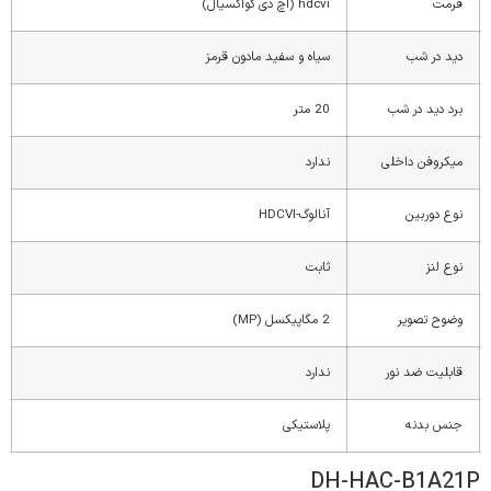
فرمت
hdcvi (اچ دی کواکسیال)
دید در شب
سیاه و سفید مادون قرمز
برد دید در شب
20 متر
میکروفن داخلی
ندارد
نوع دوربین
آنالوگ-HDCVI
نوع لنز
ثابت
وضوح تصویر
2 مگاپیکسل (MP)
قابلیت ضد نور
ندارد
جنس بدنه
پلاستیکی
DH-HAC-B1A21P