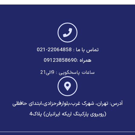
تماس با ما : 22064858-021
همراه :09123858690
ساعات پاسخگویی : 9الی21
آدرس: تهران، شهرک غرب،بلوارفرحزادی،ابتدای حافظی
(روبروی پارکینگ اریکه ایرانیان) پلاک4