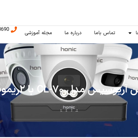
8690
ا
تماس باما
درباره ما
مجله آموزشی
س مدل CL-۷۰ با ۲ریموت هایپینگ