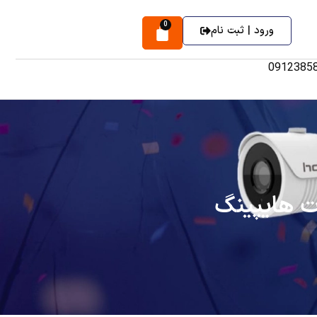
0
ورود | ثبت نام
0912385