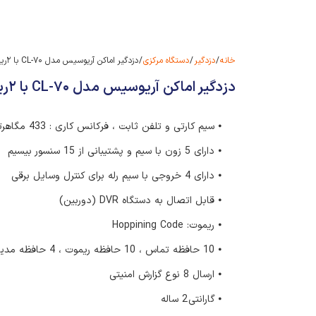
خانه
/
دزدگیر
/
دستگاه مرکزی
/ دزدگیر اماکن آریوسیس مدل CL-۷۰ با ۲ریموت هایپینگ
دزدگیر اماکن آریوسیس مدل CL-۷۰ با ۲ریموت هایپینگ
⦁ سیم کارتی و تلفن ثابت ، فرکانس کاری : 433 مگاهرتز
⦁ دارای 5 زون با سیم و پشتیبانی از 15 سنسور بیسیم
⦁ دارای 4 خروجی با سیم رله برای کنترل وسایل برقی
⦁ قابل اتصال به دستگاه DVR (دوربین)
⦁ ریموت: Hoppining Code
⦁ 10 حافظه تماس ، 10 حافظه ریموت ، 4 حافظه مدیر
⦁ ارسال 8 نوع گزارش امنیتی
⦁ گارانتی 2 ساله