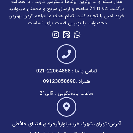
مدار بسته و … برترین برند‌ها دسترسی دارید . با ضمانت
بازگشت کالا تا 24 ساعت و ارسال سریع و مطمئن میتوانید
خرید امنی را تجربه کنید. تمام هدف ما فراهم کردن بهترین
محصولات با بهترین قیمت برای شماست.
تماس با ما : 22064858-021
همراه :09123858690
ساعات پاسخگویی : 9الی21
آدرس: تهران، شهرک غرب،بلوارفرحزادی،ابتدای حافظی