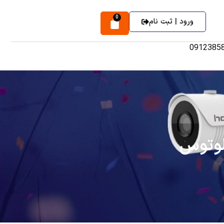
0
ورود | ثبت نام
0912385