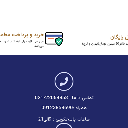
خرید و پرداخت مطم
ل رایگان
سی سی آلارم دارای اینماد (نشان اعت
ن تومان(تهران و کرج)
می‌باشد.
تماس با ما : 22064858-021
همراه :09123858690
ساعات پاسخگویی : 9الی21