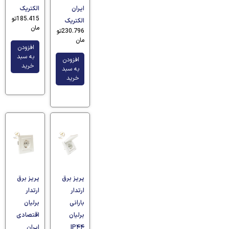
ایران
الکتریک
185.415
تو
الکتریک
مان
230.796
تو
مان
افزودن
به سبد
افزودن
خرید
به سبد
خرید
پریز برق
پریز برق
ارتدار
ارتدار
بارانی
برلیان
برلیان
اقتصادی
IP۴۴
ایران