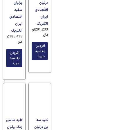
برلیان
برلیان
اقتصادی
سفید
ایران
اقتصادی
الکتریک
ایران
201.233
تو
الکتریک
مان
185.415
تو
مان
افزودن
به سبد
افزودن
خرید
به سبد
خرید
کلید سه
کلید شاسی
پل برلیان
زنگ برلیان