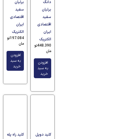
دانگ
برلیان
برلیان
سفید
سفید
اقتصادی
اقتصادی
ایران
ایران
الکتریک
197.084
تو
الکتریک
مان
448.390
تو
مان
افزودن
به سبد
افزودن
خرید
به سبد
خرید
کلید دوپل
کلید راه پله