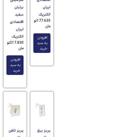
اقتصادی
سرامیکی
ایران
برلیان
الکتریک
سفید
177.635
تو
اقتصادی
مان
ایران
الکتریک
افزودن
217.830
تو
به سبد
مان
خرید
افزودن
به سبد
خرید
پریز برق
پریز تلفن