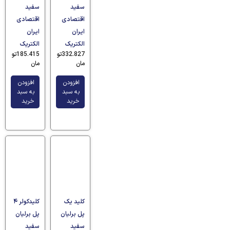
سفید
سفید
اقتصادی
اقتصادی
ایران
ایران
الکتریک
الکتریک
332.827
تو
185.415
تو
مان
مان
افزودن
افزودن
به سبد
به سبد
خرید
خرید
کلید یک
کلیدکولر ۴
پل برلیان
پل برلیان
سفید
سفید