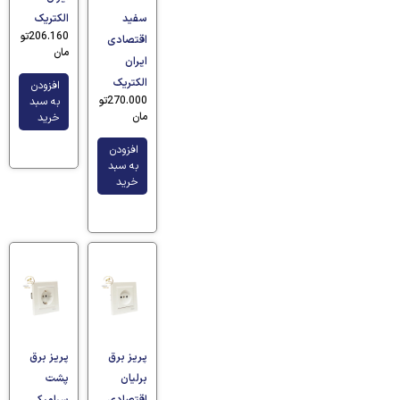
سفید
الکتریک
206.160
تو
اقتصادی
مان
ایران
الکتریک
افزودن
270.000
تو
به سبد
مان
خرید
افزودن
به سبد
خرید
پریز برق
پریز برق
برلیان
پشت