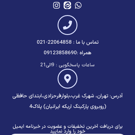
تماس با ما : 22064858-021
همراه :09123858690
ساعات پاسخگویی : 9الی21
آدرس: تهران، شهرک غرب،بلوارفرحزادی،ابتدای حافظی
(روبروی پارکینگ اریکه ایرانیان) پلاک4
برای دریافت آخرین تخفیفات و عضویت در خبرنامه ایمیل
خود را وارد نمایید