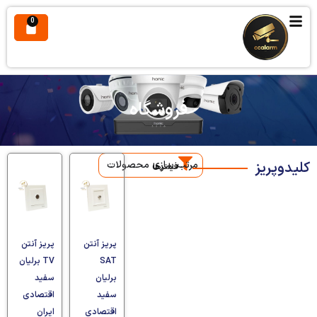
0
فروشگاه
کلیدوپریز
مرتب سازی محصولات
فیلترها
پریز آنتن
پریز آنتن
SAT
TV برلیان
برلیان
سفید
سفید
اقتصادی
اقتصادی
ایران