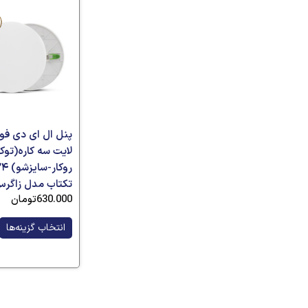
پنل ال ای دی فو
لایت سه کاره(توکا
تکتاب مدل زاگر
630.000
تومان
انتخاب گزینه‌ها