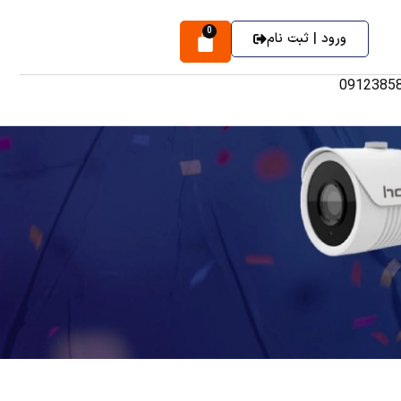
0
ورود | ثبت نام
0912385