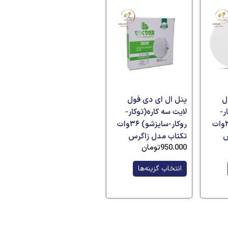
ل
پنل ال ای دی فول
ر-
لایت سه کاره(توکار-
روکار-سایزشو) ۲۴وات
روکار-سایزشو) ۳۶وات
س
تکتاب مدل زاگرس
950.000
تومان
انتخاب گزینه‌ها