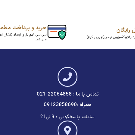
خرید و پرداخت مطم
ل رایگان
سی سی آلارم دارای اینماد (نشان اعت
ن تومان(تهران و کرج)
می‌باشد.
تماس با ما : 22064858-021
همراه :09123858690
ساعات پاسخگویی : 9الی21