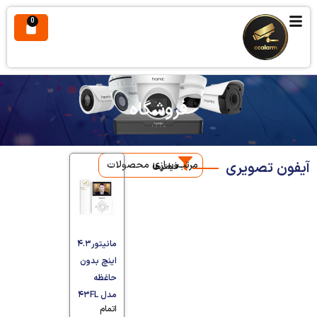
0
فروشگاه
آیفون تصویری
مرتب سازی محصولات
فیلترها
مانیتور۴.۳
اینچ بدون
حاغظه
مدل ۴۳FL
اتمام