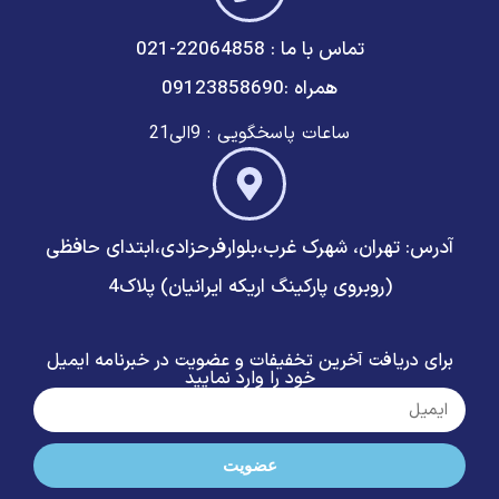
تماس با ما : 22064858-021
همراه :09123858690
ساعات پاسخگویی : 9الی21
آدرس: تهران، شهرک غرب،بلوارفرحزادی،ابتدای حافظی
(روبروی پارکینگ اریکه ایرانیان) پلاک4
برای دریافت آخرین تخفیفات و عضویت در خبرنامه ایمیل
خود را وارد نمایید
عضویت