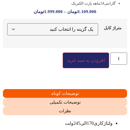
گارانتی24ماهه پارت الکتریک
1.109.000
تومان
–
1.999.000
تومان
متراژ کابل
افزودن به سبد خرید
توضیحات کوتاه
توضیحات تکمیلی
نظرات
ولتاژکاری170الی245ولت