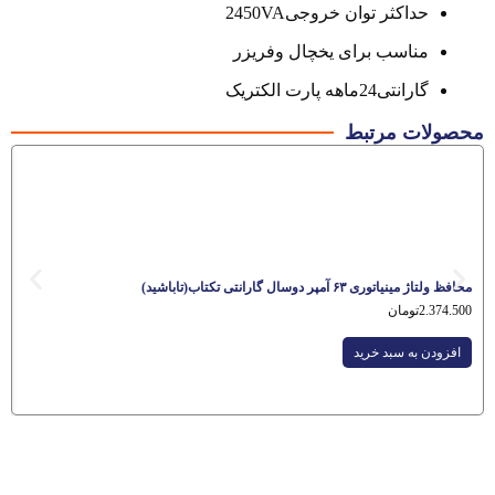
حداکثر توان خروجی2450VA
مناسب برای یخچال وفریزر
گارانتی24ماهه پارت الکتریک
محصولات مرتبط
محافظ ولتاژ مینیاتوری ۶۳ آمپر دوسال گارانتی تکتاب(تاباشید)
2.374.500
تومان
افزودن به سبد خرید